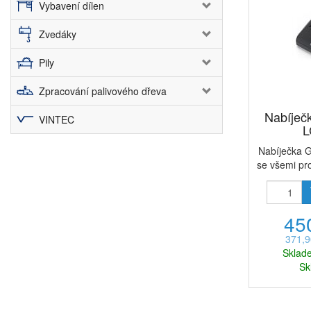
Vybavení dílen
Zvedáky
Pily
Zpracování palivového dřeva
Nabíječ
VINTEC
L
Nabíječka G
se všemi pro
45
371,9
Sklad
Sk