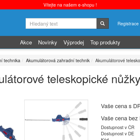
Vítejte na našem e-shopu !
Registrace
Akce
Novinky
Výprodej
Top produkty
í technika
Akumulátorová zahradní technik
Akumulátorové telesko
látorové teleskopické nůžky
Vaše cena s D
Vaše cena bez
Dostupnost v ČR
Dostupnost v DE
Kód