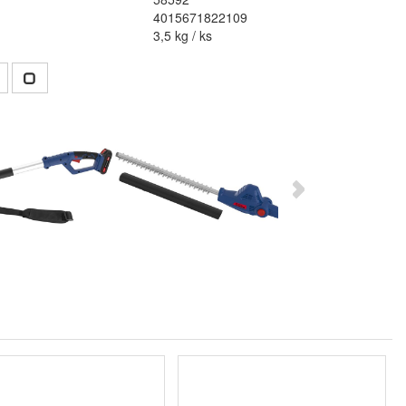
4015671822109
3,5 kg / ks