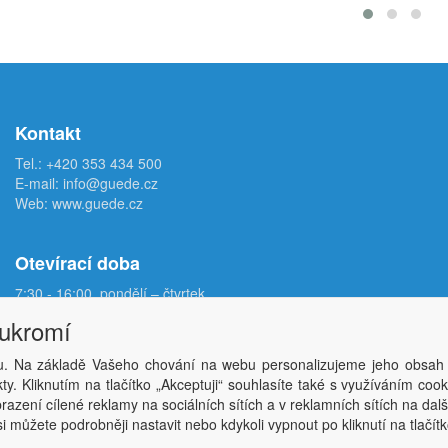
Kontakt
Tel.:
+420 353 434 500
E-mail:
info@guede.cz
Web:
www.guede.cz
Otevírací doba
7:30 - 16:00, pondělí – čtvrtek
7:30 - 15:00, pátek
oukromí
. Na základě Vašeho chování na webu personalizujeme jeho obsah
Copyright © ABRA Software a.s. 2026,
powered by ABRA E-shop
y. Kliknutím na tlačítko „Akceptuji“ souhlasíte také s využíváním coo
azení cílené reklamy na sociálních sítích a v reklamních sítích na dal
i můžete podrobněji nastavit nebo kdykoli vypnout po kliknutí na tlačítk