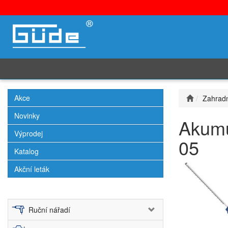
Akce
Zahradn
Novinky
Akumu
Výprodej
05
Katalog
Akční leták
Ruční nářadí