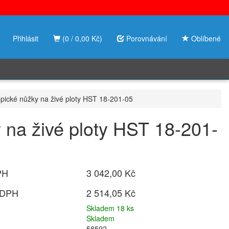
Přihlásit
(0 / 0,00 Kč)
Porovnávání
Oblíbené
pické nůžky na živé ploty HST 18-201-05
 na živé ploty HST 18-201-
PH
3 042,00 Kč
 DPH
2 514,05 Kč
Skladem 18 ks
Skladem
58592