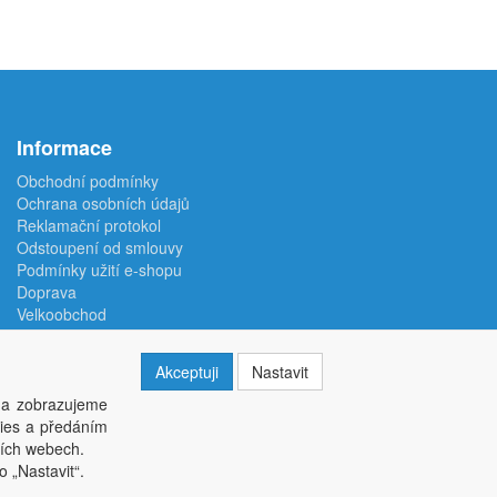
Informace
Obchodní podmínky
Ochrana osobních údajů
Reklamační protokol
Odstoupení od smlouvy
Podmínky užití e-shopu
Doprava
Velkoobchod
Kontakt
Nastavení soukromí
Akceptuji
Nastavit
 a zobrazujeme
kies a předáním
ších webech.
o „Nastavit“.