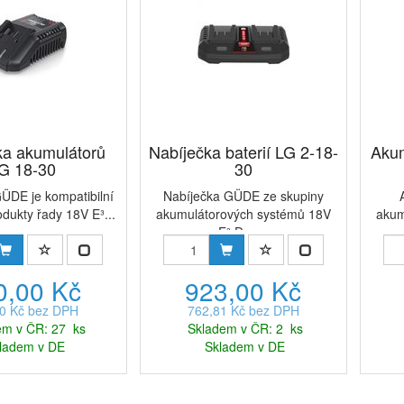
ka akumulátorů
Nabíječka baterií LG 2-18-
Akum
G 18-30
30
ÜDE je kompatibilní
Nabíječka GÜDE ze skupiny
dukty řady 18V E³...
akumulátorových systémů 18V
akum
E³.Dvo...
0,00 Kč
923,00 Kč
0 Kč bez DPH
762,81 Kč bez DPH
em v ČR: 27 ks
Skladem v ČR: 2 ks
ladem v DE
Skladem v DE