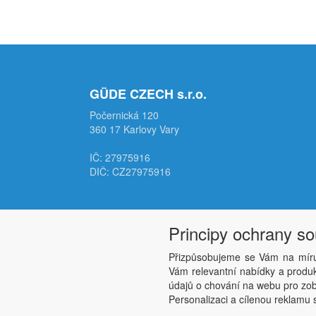
GÜDE CZECH s.r.o.
Počernická 120
360 17 Karlovy Vary
IČ: 27975916
DIČ: CZ27975916
Principy ochrany s
Přizpůsobujeme se Vám na míru
Vám relevantní nabídky a produkt
údajů o chování na webu pro zobr
Personalizaci a cílenou reklamu s