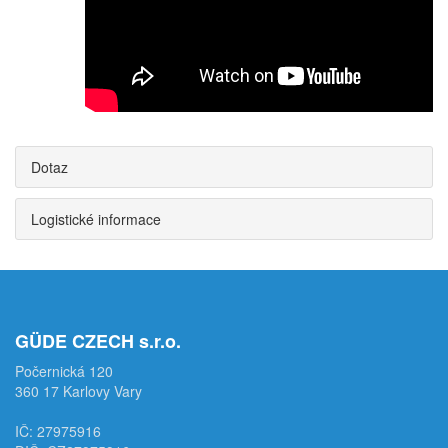
Dotaz
Logistické informace
GÜDE CZECH s.r.o.
Počernická 120
360 17 Karlovy Vary
IČ: 27975916