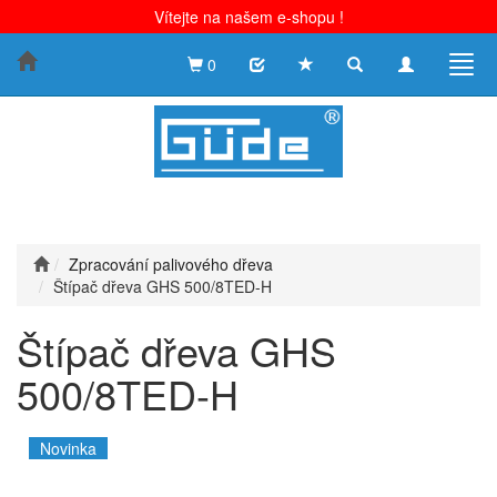
Vítejte na našem e-shopu !
Toggle
Toggle
Togg
0
search
navigation
navig
Zpracování palivového dřeva
Štípač dřeva GHS 500/8TED-H
Štípač dřeva GHS
500/8TED-H
Novinka