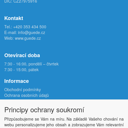
DIČ: CZ27975916
Kontakt
Tel.:
+420 353 434 500
E-mail:
info@guede.cz
Web:
www.guede.cz
Otevírací doba
7:30 - 16:00, pondělí – čtvrtek
7:30 - 15:00, pátek
Informace
Obchodní podmínky
Ochrana osobních údajů
Reklamační protokol
Odstoupení od smlouvy
Principy ochrany soukromí
Podmínky užití e-shopu
Doprava
Přizpůsobujeme se Vám na míru. Na základě Vašeho chování na
Velkoobchod
webu personalizujeme jeho obsah a zobrazujeme Vám relevantní