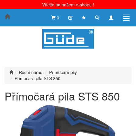
Vítejte na našem e-shopu !
Toggle
Toggle
Togg
0
search
navigation
navig
Ruční nářadí
Přímočaré pily
Přímočará pila STS 850
Přímočará pila STS 850