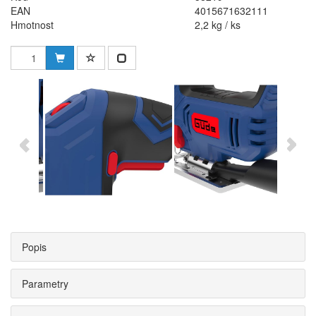
EAN
4015671632111
Hmotnost
2,2 kg / ks
Popis
Parametry