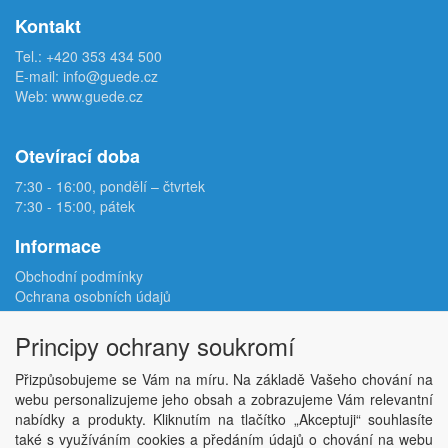
Kontakt
Tel.:
+420 353 434 500
E-mail:
info@guede.cz
Web:
www.guede.cz
Otevírací doba
7:30 - 16:00, pondělí – čtvrtek
7:30 - 15:00, pátek
Informace
Obchodní podmínky
Ochrana osobních údajů
Reklamační protokol
Odstoupení od smlouvy
Principy ochrany soukromí
Podmínky užití e-shopu
Doprava
Přizpůsobujeme se Vám na míru. Na základě Vašeho chování na
Velkoobchod
webu personalizujeme jeho obsah a zobrazujeme Vám relevantní
Kontakt
nabídky a produkty. Kliknutím na tlačítko „Akceptuji“ souhlasíte
Nastavení soukromí
také s využíváním cookies a předáním údajů o chování na webu