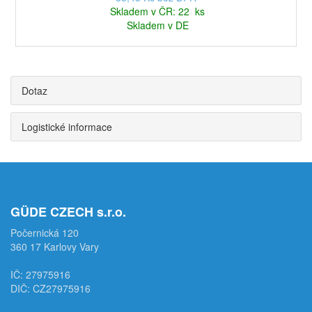
Skladem v ČR: 22 ks
Skladem v DE
Dotaz
Logistické informace
GÜDE CZECH s.r.o.
Počernická 120
360 17 Karlovy Vary
IČ: 27975916
DIČ: CZ27975916