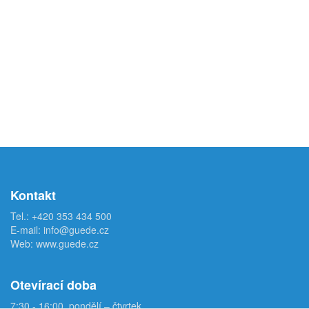
Kontakt
Tel.:
+420 353 434 500
E-mail:
info@guede.cz
Web:
www.guede.cz
Otevírací doba
7:30 - 16:00, pondělí – čtvrtek