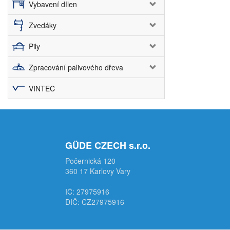
Vybavení dílen
Zvedáky
Pily
Zpracování palivového dřeva
VINTEC
GÜDE CZECH s.r.o.
Počernická 120
360 17 Karlovy Vary
IČ: 27975916
DIČ: CZ27975916