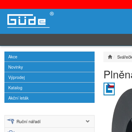
Akce
Svářeč
Novinky
Plněn
Výprodej
Katalog
Akční leták
Ruční nářadí