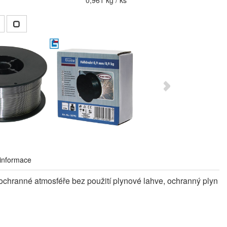
0,961 kg / ks
 informace
 ochranné atmosféře bez použití plynové lahve, ochranný plyn