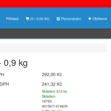
Přihlásit
(0 / 0,00 Kč)
Porovnávání
Oblíbené
 0,9 kg
PH
292,00 Kč
 DPH
241,32 Kč
Skladem 815 ks
Skladem
18793
4015671474605