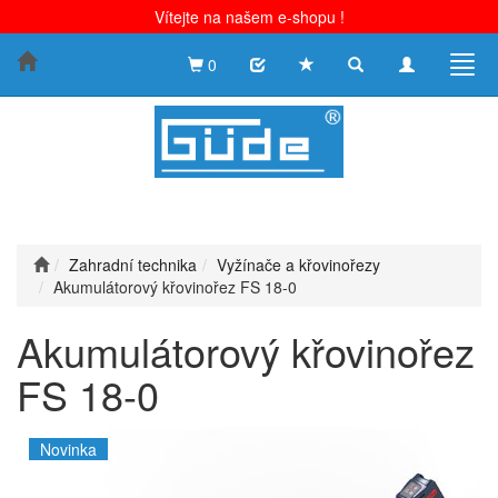
Vítejte na našem e-shopu !
Toggle
Toggle
Togg
0
search
navigation
navig
Zahradní technika
Vyžínače a křovinořezy
Akumulátorový křovinořez FS 18-0
Akumulátorový křovinořez
FS 18-0
Novinka