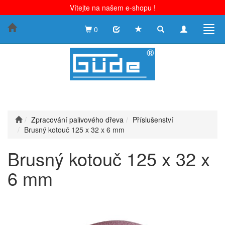
Vítejte na našem e-shopu !
Toggle
Toggle
Togg
0
search
navigation
navig
Zpracování palivového dřeva
Příslušenství
Brusný kotouč 125 x 32 x 6 mm
Brusný kotouč 125 x 32 x
6 mm