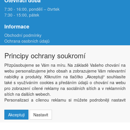
Otevírací doba
7:30 - 16:00, pondělí – čtvrtek
7:30 - 15:00, pátek
Informace
Obchodní podmínky
Ochrana osobních údajů
Reklamační protokol
Odstoupení od smlouvy
Principy ochrany soukromí
Podmínky užití e-shopu
Doprava
Přizpůsobujeme se Vám na míru. Na základě Vašeho chování na
Velkoobchod
webu personalizujeme jeho obsah a zobrazujeme Vám relevantní
Kontakt
nabídky a produkty. Kliknutím na tlačítko „Akceptuji“ souhlasíte
Nastavení soukromí
také s využíváním cookies a předáním údajů o chování na webu
pro zobrazení cílené reklamy na sociálních sítích a v reklamních
sítích na dalších webech.
Copyright © ABRA Software a.s. 2026,
powered by ABRA E-shop
Personalizaci a cílenou reklamu si můžete podrobněji nastavit
nebo kdykoli vypnout po kliknutí na tlačítko „Nastavit“.
Akceptuji
Nastavit