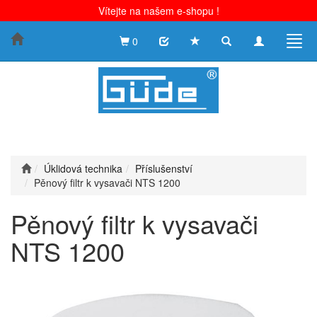
Vítejte na našem e-shopu !
Toggle
Toggle
Togg
0
search
navigation
navig
Úklidová technika
Příslušenství
Pěnový filtr k vysavači NTS 1200
Pěnový filtr k vysavači
NTS 1200