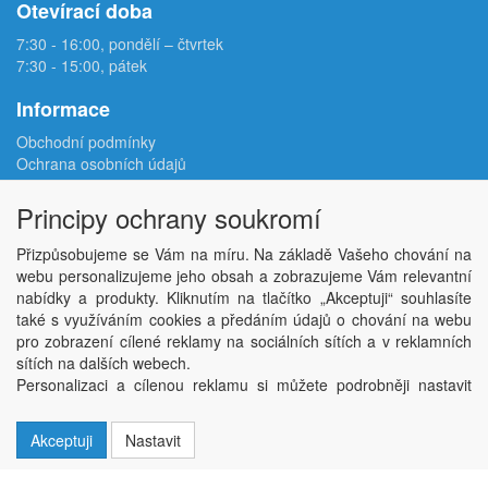
Otevírací doba
7:30 - 16:00, pondělí – čtvrtek
7:30 - 15:00, pátek
Informace
Obchodní podmínky
Ochrana osobních údajů
Reklamační protokol
Odstoupení od smlouvy
Principy ochrany soukromí
Podmínky užití e-shopu
Doprava
Přizpůsobujeme se Vám na míru. Na základě Vašeho chování na
Velkoobchod
webu personalizujeme jeho obsah a zobrazujeme Vám relevantní
Kontakt
nabídky a produkty. Kliknutím na tlačítko „Akceptuji“ souhlasíte
Nastavení soukromí
také s využíváním cookies a předáním údajů o chování na webu
pro zobrazení cílené reklamy na sociálních sítích a v reklamních
sítích na dalších webech.
Copyright © ABRA Software a.s. 2026,
powered by ABRA E-shop
Personalizaci a cílenou reklamu si můžete podrobněji nastavit
nebo kdykoli vypnout po kliknutí na tlačítko „Nastavit“.
Akceptuji
Nastavit