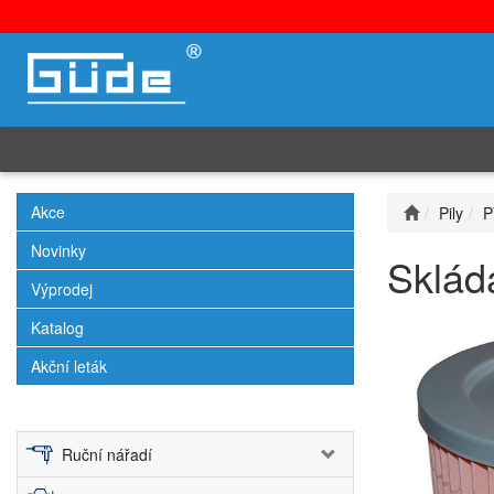
Akce
Pily
P
Novinky
Sklád
Výprodej
Katalog
Akční leták
Ruční nářadí