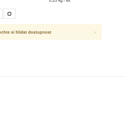
0,25 kg / ks
×
echte si hlídat dostupnost