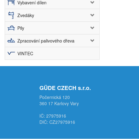
Vybavení dílen
Zvedáky
Pily
Zpracování palivového dřeva
VINTEC
GÜDE CZECH s.r.o.
Počernická 120
360 17 Karlovy Vary
IČ: 27975916
DIČ: CZ27975916