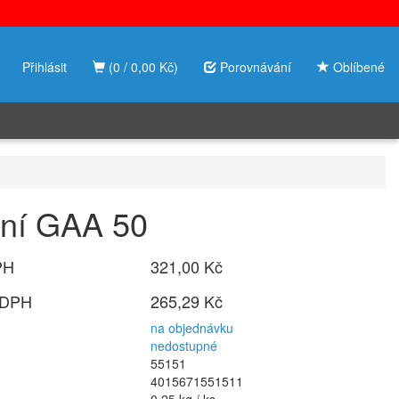
Přihlásit
(0 / 0,00 Kč)
Porovnávání
Oblíbené
zení GAA 50
PH
321,00 Kč
 DPH
265,29 Kč
na objednávku
nedostupné
55151
4015671551511