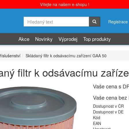
Vítejte na našem e-shopu !
Registrace
Akce
Novinky
Výprodej
Top produkty
říslušenství
Skládaný filtr k odsávacímu zařízení GAA 50
aný filtr k odsávacímu zaří
Vaše cena s D
Vaše cena bez
Dostupnost v ČR
Dostupnost v DE
Kód
EAN