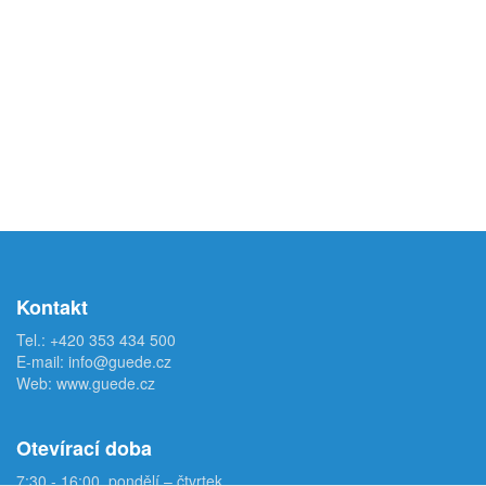
Kontakt
Tel.:
+420 353 434 500
E-mail:
info@guede.cz
Web:
www.guede.cz
Otevírací doba
7:30 - 16:00, pondělí – čtvrtek