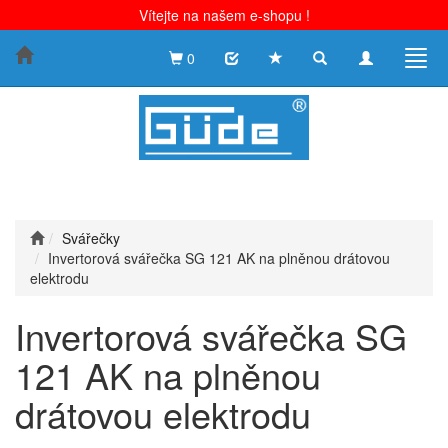
Vítejte na našem e-shopu !
Toggle
Toggle
Togg
0
search
navigation
navig
Svářečky
Invertorová svářečka SG 121 AK na plněnou drátovou
elektrodu
Invertorová svářečka SG
121 AK na plněnou
drátovou elektrodu