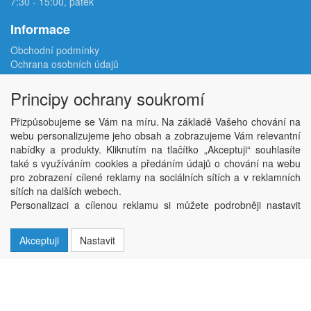
7:30 - 15:00, pátek
Informace
Obchodní podmínky
Ochrana osobních údajů
Reklamační protokol
Odstoupení od smlouvy
Principy ochrany soukromí
Podmínky užití e-shopu
Doprava
Přizpůsobujeme se Vám na míru. Na základě Vašeho chování na
Velkoobchod
webu personalizujeme jeho obsah a zobrazujeme Vám relevantní
Kontakt
nabídky a produkty. Kliknutím na tlačítko „Akceptuji“ souhlasíte
Nastavení soukromí
také s využíváním cookies a předáním údajů o chování na webu
pro zobrazení cílené reklamy na sociálních sítích a v reklamních
sítích na dalších webech.
Copyright © ABRA Software a.s. 2026,
powered by ABRA E-shop
Personalizaci a cílenou reklamu si můžete podrobněji nastavit
nebo kdykoli vypnout po kliknutí na tlačítko „Nastavit“.
Akceptuji
Nastavit