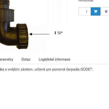
Hmotnost
arametry
Dotaz
Logistické informace
®
jka s vnějším závitem, určené pro ponorná čerpadla GÜDE
.