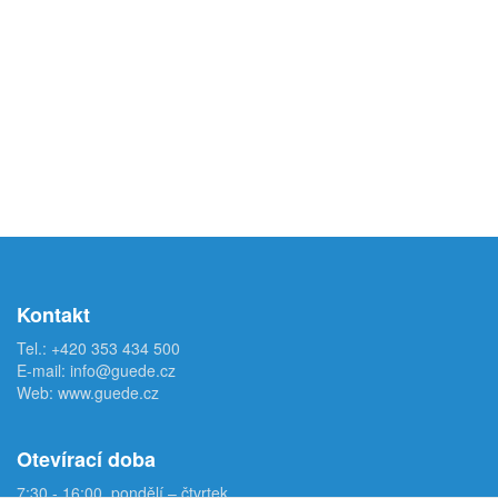
Kontakt
Tel.:
+420 353 434 500
E-mail:
info@guede.cz
Web:
www.guede.cz
Otevírací doba
7:30 - 16:00, pondělí – čtvrtek