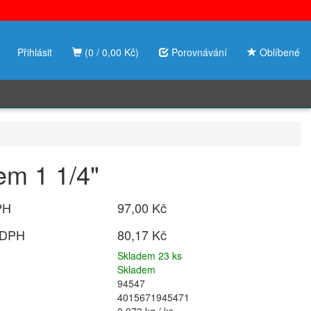
Přihlásit
(0 / 0,00 Kč)
Porovnávání
Oblíbené
em 1 1/4"
PH
97,00 Kč
 DPH
80,17 Kč
Skladem 23 ks
Skladem
94547
4015671945471