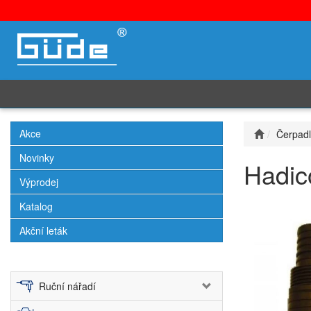
Akce
Čerpad
Novinky
Hadico
Výprodej
Katalog
Akční leták
Ruční nářadí