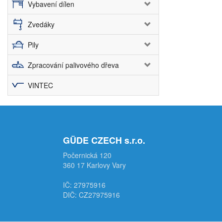
Vybavení dílen
Zvedáky
Pily
Zpracování palivového dřeva
VINTEC
GÜDE CZECH s.r.o.
Počernická 120
360 17 Karlovy Vary
IČ: 27975916
DIČ: CZ27975916