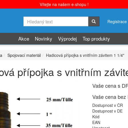
Vítejte na našem e-shopu !
Registrace
Akce
Novinky
Výprodej
Top produkty
la
Spojovací materiál
Hadicová přípojka s vnitřním závitem 1 1/4"
vá přípojka s vnitřním závit
Vaše cena s D
Vaše cena bez
Dostupnost v ČR
Dostupnost v DE
Kód
EAN