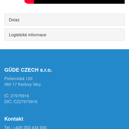
Dotaz
Logistické informace
GÜDE CZECH s.r.o.
Počernická 120
360 17 Karlovy Vary
IČ: 27975916
DIČ: CZ27975916
Kontakt
Tel.:
+420 353 434 500