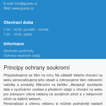
E-mail:
info@guede.cz
Web:
www.guede.cz
Otevírací doba
7:30 - 16:00, pondělí – čtvrtek
7:30 - 15:00, pátek
Informace
Obchodní podmínky
Ochrana osobních údajů
Reklamační protokol
Odstoupení od smlouvy
Principy ochrany soukromí
Podmínky užití e-shopu
Doprava
Přizpůsobujeme se Vám na míru. Na základě Vašeho chování na
Velkoobchod
webu personalizujeme jeho obsah a zobrazujeme Vám relevantní
Kontakt
nabídky a produkty. Kliknutím na tlačítko „Akceptuji“ souhlasíte
Nastavení soukromí
také s využíváním cookies a předáním údajů o chování na webu
pro zobrazení cílené reklamy na sociálních sítích a v reklamních
sítích na dalších webech.
Copyright © ABRA Software a.s. 2026,
powered by ABRA E-shop
Personalizaci a cílenou reklamu si můžete podrobněji nastavit