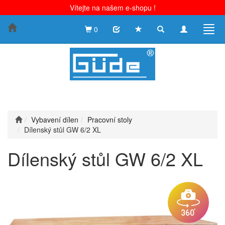
Vítejte na našem e-shopu !
Toggle
Toggle
Togg
0
search
navigation
navig
Vybavení dílen
Pracovní stoly
Dílenský stůl GW 6/2 XL
Dílenský stůl GW 6/2 XL