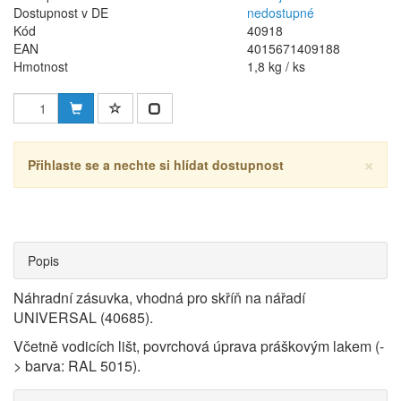
Dostupnost v DE
nedostupné
Kód
40918
EAN
4015671409188
Hmotnost
1,8 kg / ks
×
Přihlaste se a nechte si hlídat dostupnost
Popis
Náhradní zásuvka, vhodná pro skříň na nářadí
UNIVERSAL (40685).
Včetně vodicích lišt, povrchová úprava práškovým lakem (-
> barva: RAL 5015).