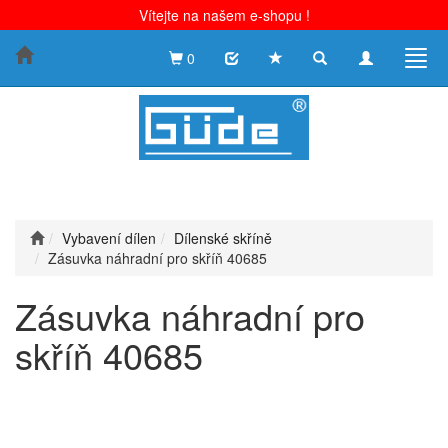
Vítejte na našem e-shopu !
Toggle
Toggle
Togg
0
search
navigation
navig
Vybavení dílen
Dílenské skříně
Zásuvka náhradní pro skříň 40685
Zásuvka náhradní pro
skříň 40685