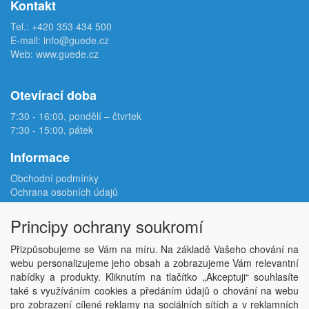
Kontakt
Tel.:
+420 353 434 500
E-mail:
info@guede.cz
Web:
www.guede.cz
Otevírací doba
7:30 - 16:00, pondělí – čtvrtek
7:30 - 15:00, pátek
Informace
Obchodní podmínky
Ochrana osobních údajů
Reklamační protokol
Odstoupení od smlouvy
Principy ochrany soukromí
Podmínky užití e-shopu
Doprava
Přizpůsobujeme se Vám na míru. Na základě Vašeho chování na
Velkoobchod
webu personalizujeme jeho obsah a zobrazujeme Vám relevantní
Kontakt
nabídky a produkty. Kliknutím na tlačítko „Akceptuji“ souhlasíte
Nastavení soukromí
také s využíváním cookies a předáním údajů o chování na webu
pro zobrazení cílené reklamy na sociálních sítích a v reklamních