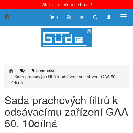
Vítejte na našem e-shopu !
Toggle
Toggle
Togg
0
search
navigation
navig
Pily
Příslušenství
Sada prachových filtrů k odsávacímu zařízení GAA 50,
10dílná
Sada prachových filtrů k
odsávacímu zařízení GAA
50, 10dílná