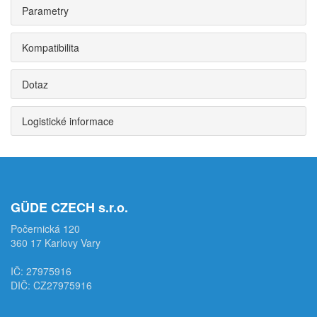
Parametry
Kompatibilita
Dotaz
Logistické informace
GÜDE CZECH s.r.o.
Počernická 120
360 17 Karlovy Vary
IČ: 27975916
DIČ: CZ27975916