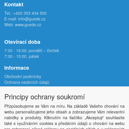
Kontakt
Tel.:
+420 353 434 500
E-mail:
info@guede.cz
Web:
www.guede.cz
Otevírací doba
7:30 - 16:00, pondělí – čtvrtek
7:30 - 15:00, pátek
Informace
Obchodní podmínky
Ochrana osobních údajů
Reklamační protokol
Odstoupení od smlouvy
Principy ochrany soukromí
Podmínky užití e-shopu
Doprava
Přizpůsobujeme se Vám na míru. Na základě Vašeho chování na
Velkoobchod
webu personalizujeme jeho obsah a zobrazujeme Vám relevantní
Kontakt
nabídky a produkty. Kliknutím na tlačítko „Akceptuji“ souhlasíte
Nastavení soukromí
také s využíváním cookies a předáním údajů o chování na webu