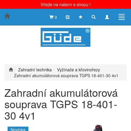
Vítejte na našem e-shopu !
Toggle
Toggle
Togg
0
search
navigation
navig
Zahradní technika
Vyžínače a křovinořezy
Zahradní akumulátorová souprava TGPS 18-401-30 4v1
Zahradní akumulátorová
souprava TGPS 18-401-
30 4v1
Novinka