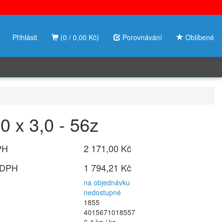
Přihlásit
(0 / 0,00 Kč)
Porovnávání
Oblíbené
0 x 3,0 - 56z
PH
2 171,00 Kč
 DPH
1 794,21 Kč
na objednávku
nedostupné
1855
4015671018557