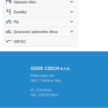
Vybavení dílen
Zvedáky
Pily
Zpracování palivového dřeva
VINTEC
GÜDE CZECH s.r.o.
Počernická 120
360 17 Karlovy Vary
IČ: 27975916
DIČ: CZ27975916