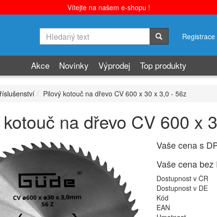
Vítejte na našem e-shopu !
Registrace
Akce
Novinky
Výprodej
Top produkty
říslušenství
Pilový kotouč na dřevo CV 600 x 30 x 3,0 - 56z
ý kotouč na dřevo CV 600 x 3
Vaše cena s D
Vaše cena bez
Dostupnost v ČR
Dostupnost v DE
Kód
EAN