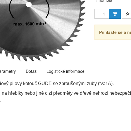
Hmotnost
Přihlaste se a n
arametry
Dotaz
Logistické informace
ový pilový kotouč GÜDE se zbroušenými zuby (tvar A).
u na hřebíky nebo jiné cizí předměty ve dřevě nehrozí nebezpečí
.