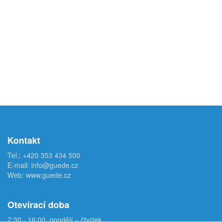
Kontakt
Tel.:
+420 353 434 500
E-mail:
info@guede.cz
Web:
www.guede.cz
Otevírací doba
7:30 - 16:00, pondělí – čtvrtek