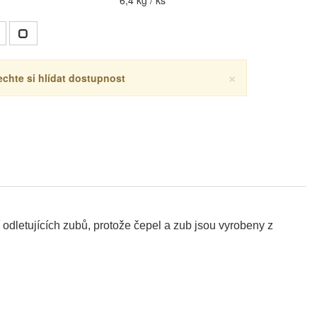
6,4 kg / ks
×
echte si hlídat dostupnost
 odletujících zubů, protože čepel a zub jsou vyrobeny z