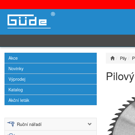
Akce
Pily
P
Novinky
Pilov
Výprodej
Katalog
Akční leták
Ruční nářadí