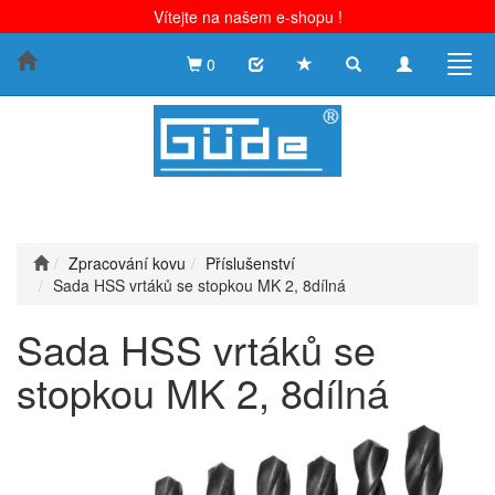
Vítejte na našem e-shopu !
Toggle
Toggle
Togg
0
search
navigation
navig
Zpracování kovu
Příslušenství
Sada HSS vrtáků se stopkou MK 2, 8dílná
Sada HSS vrtáků se
stopkou MK 2, 8dílná