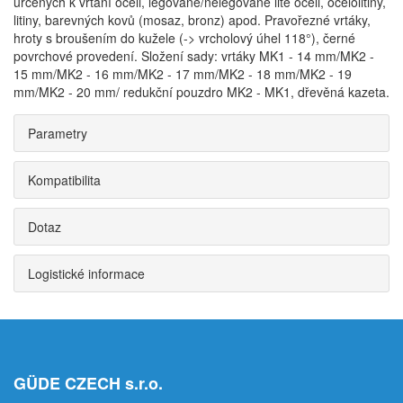
určených k vrtání oceli, legované/nelegované lité oceli, ocelolitiny,
litiny, barevných kovů (mosaz, bronz) apod. Pravořezné vrtáky,
hroty s broušením do kužele (-> vrcholový úhel 118°), černé
povrchové provedení. Složení sady: vrtáky MK1 - 14 mm/MK2 -
15 mm/MK2 - 16 mm/MK2 - 17 mm/MK2 - 18 mm/MK2 - 19
mm/MK2 - 20 mm/ redukční pouzdro MK2 - MK1, dřevěná kazeta.
Parametry
Kompatibilita
Dotaz
Logistické informace
GÜDE CZECH s.r.o.