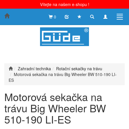
Vítejte na našem e-shopu !
Toggle
Toggle
Togg
0
search
navigation
navig
Zahradní technika
Rotační sekačky na trávu
Motorová sekačka na trávu Big Wheeler BW 510-190 LI-
ES
Motorová sekačka na
trávu Big Wheeler BW
510-190 LI-ES