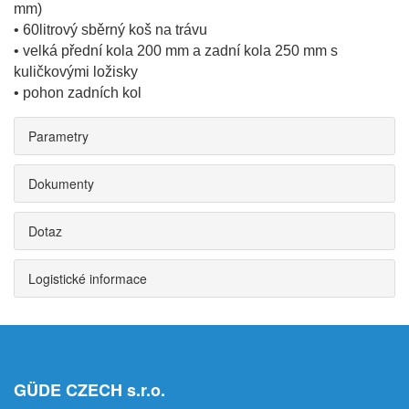
mm)
• 60litrový sběrný koš na trávu
• velká přední kola 200 mm a zadní kola 250 mm s
kuličkovými ložisky
• pohon zadních kol
Parametry
Dokumenty
Dotaz
Logistické informace
GÜDE CZECH s.r.o.