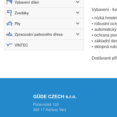
Vybavení dílen
Vybavení - fu
Zvedáky
• nízká hmotn
Pily
• robustní oc
• automatick
Zpracování palivového dřeva
• ochrana prot
• základní de
VINTEC
• sklopná ruk
Dodávané pří
GÜDE CZECH s.r.o.
Počernická 120
360 17 Karlovy Vary