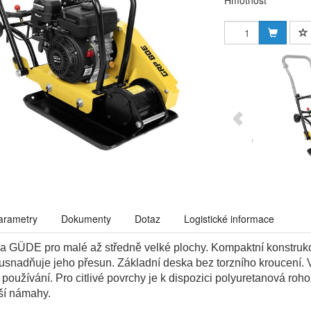
Hmotnost
arametry
Dokumenty
Dotaz
Logistické informace
ka GÜDE pro malé až středně velké plochy. Kompaktní konstruk
a usnadňuje jeho přesun. Základní deska bez torzního kroucení. V
oužívání. Pro citlivé povrchy je k dispozici polyuretanová ro
tší námahy.