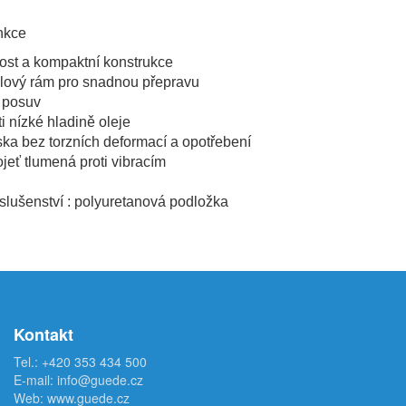
nkce
ost a kompaktní konstrukce
elový rám pro snadnou přepravu
ý posuv
i nízké hladině oleje
ska bez torzních deformací a opotřebení
ojeť tlumená proti vibracím
slušenství : polyuretanová podložka
Kontakt
Tel.:
+420 353 434 500
E-mail:
info@guede.cz
Web:
www.guede.cz