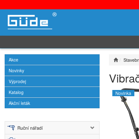
Akce
Stavebn
Novinky
Vibra
Výprodej
Katalog
Novinka
Akční leták
Ruční nářadí