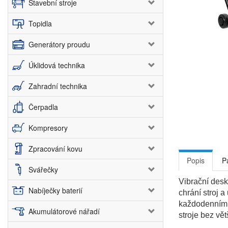
Stavební stroje
Topidla
Generátory proudu
Úklidová technika
Zahradní technika
Čerpadla
Kompresory
Zpracování kovu
Popis
P
Svářečky
Vibrační des
Nabíječky baterií
chrání stroj 
každodenním p
Akumulátorové nářadí
stroje bez vě