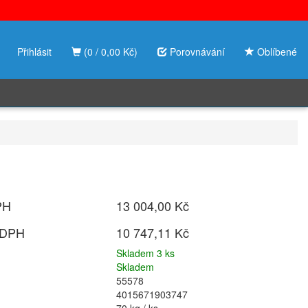
Přihlásit
(0 / 0,00 Kč)
Porovnávání
Oblíbené
PH
13 004,00 Kč
 DPH
10 747,11 Kč
Skladem 3 ks
Skladem
55578
4015671903747