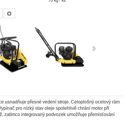
70 kg / ks
ce usnadňuje přesné vedení stroje. Celoplošný ocelový rám
ypínač pro nízký stav oleje spolehlivě chrání motor při
hož, zatímco integrovaný podvozek umožňuje přemisťování