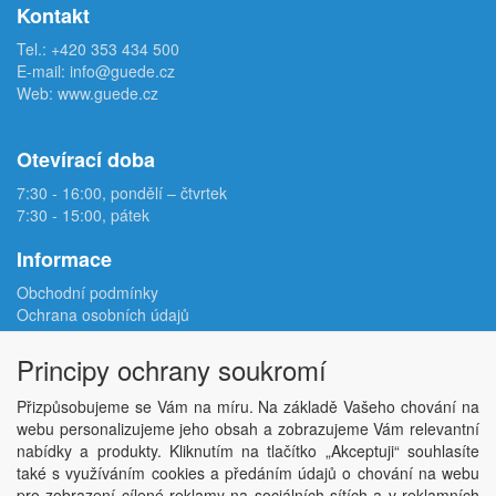
Kontakt
Tel.:
+420 353 434 500
E-mail:
info@guede.cz
Web:
www.guede.cz
Otevírací doba
7:30 - 16:00, pondělí – čtvrtek
7:30 - 15:00, pátek
Informace
Obchodní podmínky
Ochrana osobních údajů
Reklamační protokol
Odstoupení od smlouvy
Principy ochrany soukromí
Podmínky užití e-shopu
Doprava
Přizpůsobujeme se Vám na míru. Na základě Vašeho chování na
Velkoobchod
webu personalizujeme jeho obsah a zobrazujeme Vám relevantní
Kontakt
nabídky a produkty. Kliknutím na tlačítko „Akceptuji“ souhlasíte
Nastavení soukromí
také s využíváním cookies a předáním údajů o chování na webu
pro zobrazení cílené reklamy na sociálních sítích a v reklamních