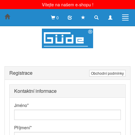
Vítejte na našem e-shopu !
Toggle
Toggle
Togg
0
search
navigation
navig
Registrace
Obchodní podmínky
Kontaktní informace
Jméno
*
Příjmení
*