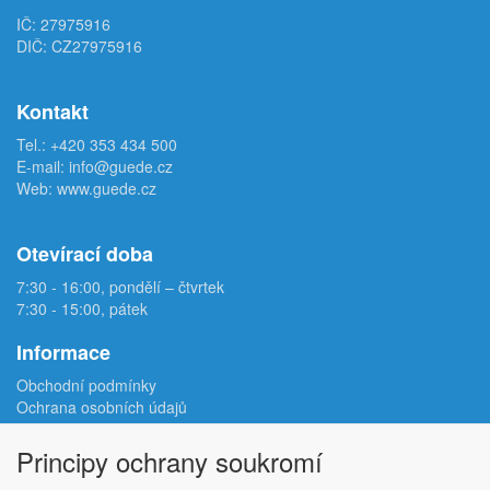
IČ: 27975916
DIČ: CZ27975916
Kontakt
Tel.:
+420 353 434 500
E-mail:
info@guede.cz
Web:
www.guede.cz
Otevírací doba
7:30 - 16:00, pondělí – čtvrtek
7:30 - 15:00, pátek
Informace
Obchodní podmínky
Ochrana osobních údajů
Reklamační protokol
Odstoupení od smlouvy
Principy ochrany soukromí
Podmínky užití e-shopu