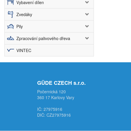
Vybavení dílen
Zvedáky
Pily
Zpracování palivového dřeva
VINTEC
GÜDE CZECH s.r.o.
Počernická 120
360 17 Karlovy Vary
IČ: 27975916
DIČ: CZ27975916