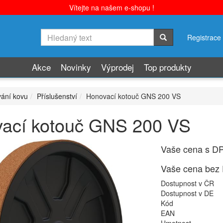
Vítejte na našem e-shopu !
Registrace
Akce
Novinky
Výprodej
Top produkty
ání kovu
Příslušenství
Honovací kotouč GNS 200 VS
ací kotouč GNS 200 VS
Vaše cena s D
Vaše cena bez
Dostupnost v ČR
Dostupnost v DE
Kód
EAN