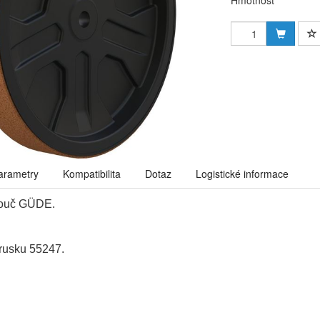
Hmotnost
arametry
Kompatibilita
Dotaz
Logistické informace
touč GÜDE.
rusku 55247.