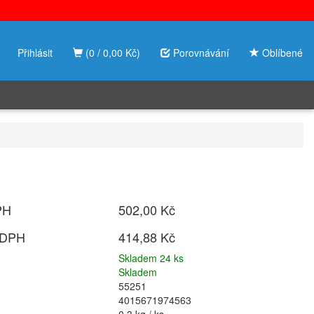
Přihlásit
(0 / 0,00 Kč)
Porovnávání
Oblíbené
PH
502,00 Kč
 DPH
414,88 Kč
Skladem 24 ks
Skladem
55251
4015671974563