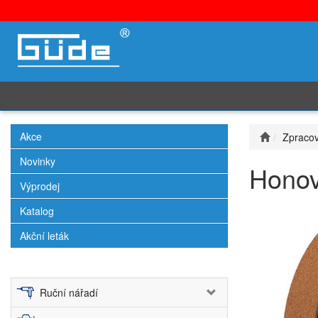
Akce
Zpracov
Novinky
Honov
Výprodej
Katalog
Akční leták
Ruční nářadí