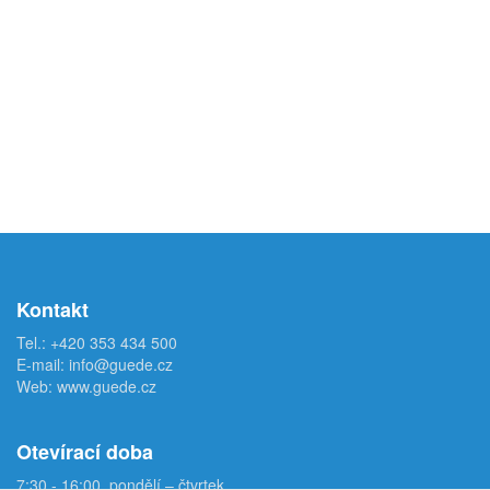
Kontakt
Tel.:
+420 353 434 500
E-mail:
info@guede.cz
Web:
www.guede.cz
Otevírací doba
7:30 - 16:00, pondělí – čtvrtek