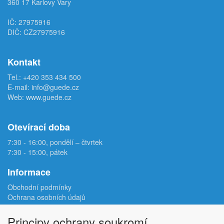
360 17 Karlovy Vary
IČ: 27975916
DIČ: CZ27975916
Kontakt
Tel.:
+420 353 434 500
E-mail:
info@guede.cz
Web:
www.guede.cz
Otevírací doba
7:30 - 16:00, pondělí – čtvrtek
7:30 - 15:00, pátek
Informace
Obchodní podmínky
Ochrana osobních údajů
Reklamační protokol
Odstoupení od smlouvy
Principy ochrany soukromí