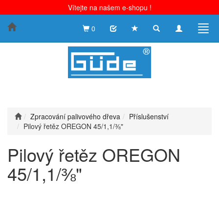
Vítejte na našem e-shopu !
Toggle
Toggle
Togg
0
search
navigation
navig
Zpracování palivového dřeva
Příslušenství
Pilový řetěz OREGON 45/1,1/⅜"
Pilový řetěz OREGON
45/1,1/⅜"